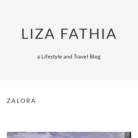
Skip
Skip
Skip
to
to
to
primary
main
primary
LIZA FATHIA
navigation
content
sidebar
a Lifestyle and Travel Blog
ZALORA