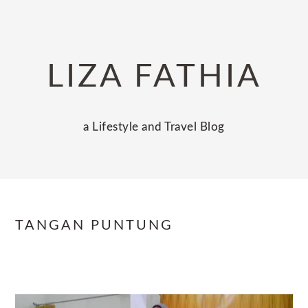
Skip
Skip
Skip
to
to
to
primary
main
primary
LIZA FATHIA
navigation
content
sidebar
a Lifestyle and Travel Blog
TANGAN PUNTUNG