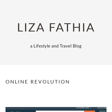
Skip
Skip
Skip
to
to
to
primary
main
primary
LIZA FATHIA
navigation
content
sidebar
a Lifestyle and Travel Blog
ONLINE REVOLUTION