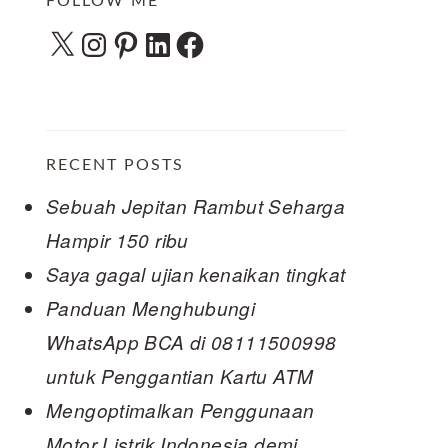
FOLLOW ME
X
Instagram
Pinterest
LinkedIn
Facebook
RECENT POSTS
Sebuah Jepitan Rambut Seharga
Hampir 150 ribu
Saya gagal ujian kenaikan tingkat
Panduan Menghubungi
WhatsApp BCA di 08111500998
untuk Penggantian Kartu ATM
Mengoptimalkan Penggunaan
Motor Listrik Indonesia demi