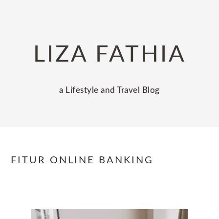
Skip
Skip
Skip
to
to
to
primary
main
primary
LIZA FATHIA
navigation
content
sidebar
a Lifestyle and Travel Blog
FITUR ONLINE BANKING