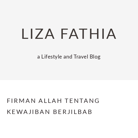
Skip
Skip
Skip
to
to
to
primary
main
primary
LIZA FATHIA
navigation
content
sidebar
a Lifestyle and Travel Blog
FIRMAN ALLAH TENTANG
KEWAJIBAN BERJILBAB