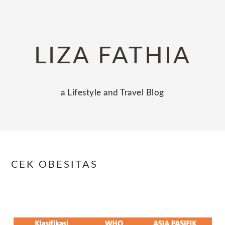
Skip
Skip
Skip
to
to
to
primary
main
primary
LIZA FATHIA
navigation
content
sidebar
a Lifestyle and Travel Blog
CEK OBESITAS