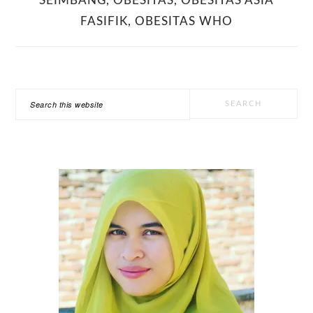
SEIMBANG
,
OBESITAS
,
OBESITAS ASIA
FASIFIK
,
OBESITAS WHO
PRIMARY
Search
SIDEBAR
this
website