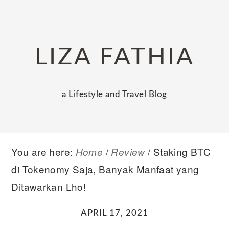
Skip
Skip
Skip
to
to
to
primary
main
primary
LIZA FATHIA
navigation
content
sidebar
a Lifestyle and Travel Blog
You are here:
/
/
Staking BTC
Home
Review
di Tokenomy Saja, Banyak Manfaat yang
Ditawarkan Lho!
APRIL 17, 2021