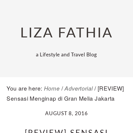
Skip
Skip
Skip
to
to
to
primary
main
primary
LIZA FATHIA
navigation
content
sidebar
a Lifestyle and Travel Blog
You are here:
/
/
[REVIEW]
Home
Advertorial
Sensasi Menginap di Gran Melia Jakarta
AUGUST 8, 2016