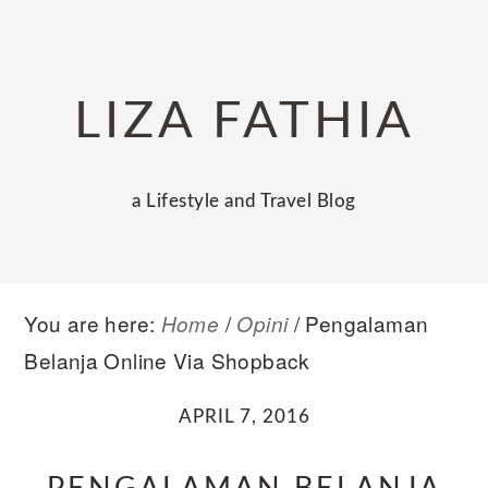
Skip
Skip
Skip
to
to
to
primary
main
primary
LIZA FATHIA
navigation
content
sidebar
a Lifestyle and Travel Blog
You are here:
/
/
Pengalaman
Home
Opini
Belanja Online Via Shopback
APRIL 7, 2016