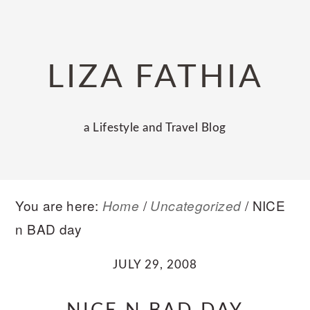
Skip
Skip
Skip
to
to
to
primary
main
primary
LIZA FATHIA
navigation
content
sidebar
a Lifestyle and Travel Blog
You are here:
/
/
NICE
Home
Uncategorized
n BAD day
JULY 29, 2008