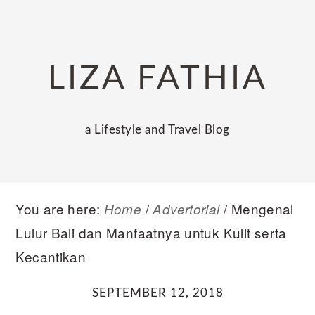
Skip
Skip
Skip
to
to
to
primary
main
primary
LIZA FATHIA
navigation
content
sidebar
a Lifestyle and Travel Blog
You are here:
/
/
Mengenal
Home
Advertorial
Lulur Bali dan Manfaatnya untuk Kulit serta
Kecantikan
SEPTEMBER 12, 2018