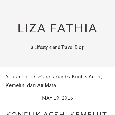
Skip
Skip
Skip
to
to
to
primary
main
primary
LIZA FATHIA
navigation
content
sidebar
a Lifestyle and Travel Blog
You are here:
/
/
Konflik Aceh,
Home
Aceh
Kemelut, dan Air Mata
MAY 19, 2016