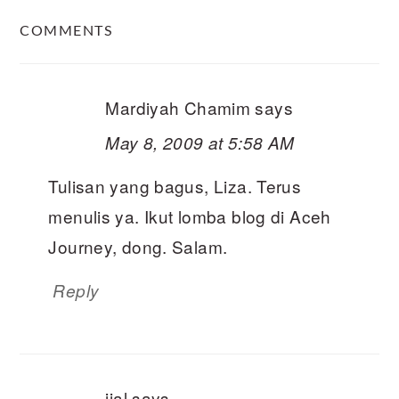
READER
COMMENTS
INTERACTIONS
Mardiyah Chamim
says
May 8, 2009 at 5:58 AM
Tulisan yang bagus, Liza. Terus
menulis ya. Ikut lomba blog di Aceh
Journey, dong. Salam.
Reply
ijal
says