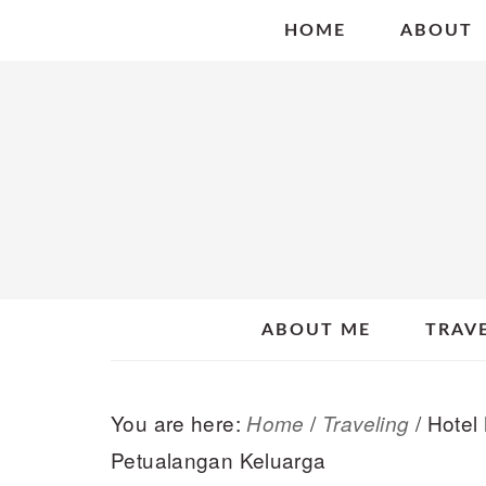
Skip
Skip
Skip
HOME
ABOUT
to
to
to
primary
main
primary
navigation
content
sidebar
ABOUT ME
TRAV
You are here:
/
/
Hotel 
Home
Traveling
Petualangan Keluarga