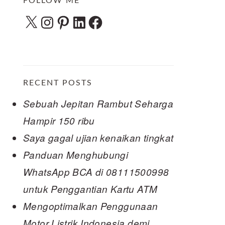
FOLLOW ME
X
Instagram
Pinterest
LinkedIn
Facebook
RECENT POSTS
Sebuah Jepitan Rambut Seharga
Hampir 150 ribu
Saya gagal ujian kenaikan tingkat
Panduan Menghubungi
WhatsApp BCA di 08111500998
untuk Penggantian Kartu ATM
Mengoptimalkan Penggunaan
Motor Listrik Indonesia demi