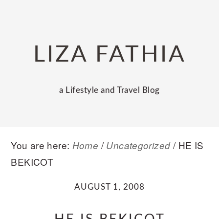
Skip
Skip
Skip
to
to
to
primary
main
primary
LIZA FATHIA
navigation
content
sidebar
a Lifestyle and Travel Blog
You are here:
/
/
HE IS
Home
Uncategorized
BEKICOT
AUGUST 1, 2008