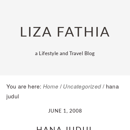
Skip
Skip
Skip
to
to
to
primary
main
primary
LIZA FATHIA
navigation
content
sidebar
a Lifestyle and Travel Blog
You are here:
/
/
hana
Home
Uncategorized
judul
JUNE 1, 2008