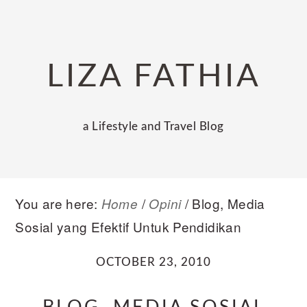
Skip
Skip
Skip
to
to
to
primary
main
primary
LIZA FATHIA
navigation
content
sidebar
a Lifestyle and Travel Blog
You are here:
/
/
Blog, Media
Home
Opini
Sosial yang Efektif Untuk Pendidikan
OCTOBER 23, 2010