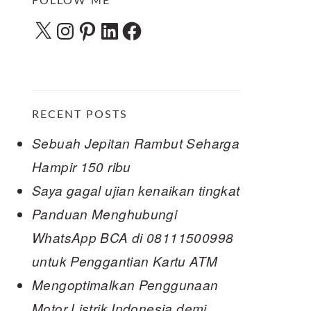
FOLLOW ME
X
Instagram
Pinterest
LinkedIn
Facebook
RECENT POSTS
Sebuah Jepitan Rambut Seharga
Hampir 150 ribu
Saya gagal ujian kenaikan tingkat
Panduan Menghubungi
WhatsApp BCA di 08111500998
untuk Penggantian Kartu ATM
Mengoptimalkan Penggunaan
Motor Listrik Indonesia demi