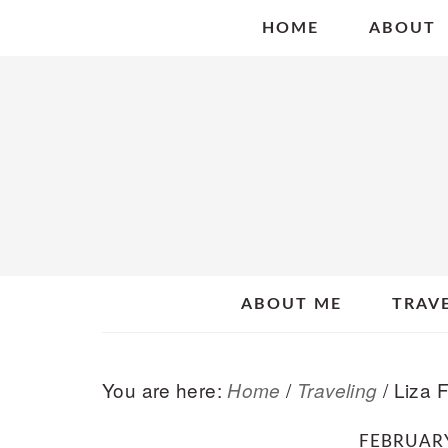
Skip
Skip
Skip
HOME
ABOUT
to
to
to
primary
main
primary
navigation
content
sidebar
ABOUT ME
TRAV
You are here:
/
/
Liza F
Home
Traveling
FEBRUARY