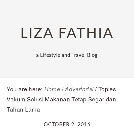
Skip
Skip
Skip
to
to
to
primary
main
primary
LIZA FATHIA
navigation
content
sidebar
a Lifestyle and Travel Blog
You are here:
/
/
​Toples
Home
Advertorial
Vakum Solusi Makanan Tetap Segar dan
Tahan Lama
OCTOBER 2, 2016