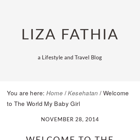
Skip
Skip
Skip
to
to
to
primary
main
primary
LIZA FATHIA
navigation
content
sidebar
a Lifestyle and Travel Blog
You are here:
/
/
Welcome
Home
Kesehatan
to The World My Baby Girl
NOVEMBER 28, 2014