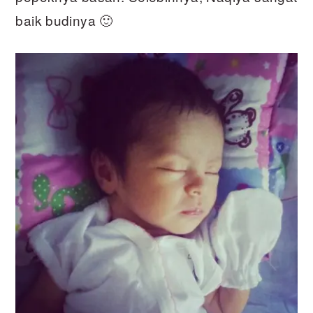
baik budinya 🙂