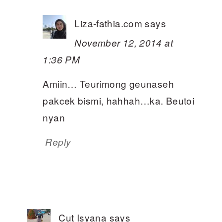
Liza-fathia.com
says
November 12, 2014 at
1:36 PM
Amiin… Teurimong geunaseh
pakcek bismi, hahhah…ka. Beutoi
nyan
Reply
Cut Isyana
says