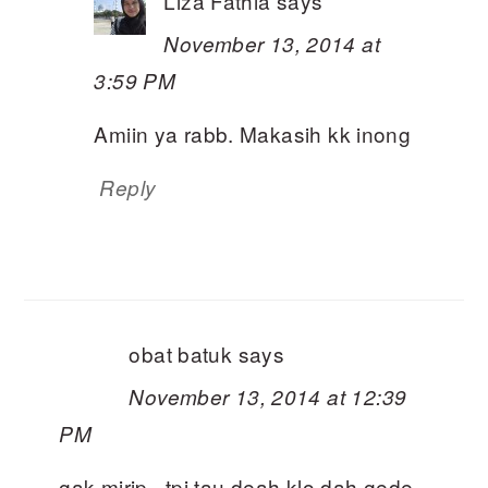
Liza Fathia
says
November 13, 2014 at
3:59 PM
Amiin ya rabb. Makasih kk inong
Reply
obat batuk
says
November 13, 2014 at 12:39
PM
gak mirip ..tpi tau deah klo dah gede