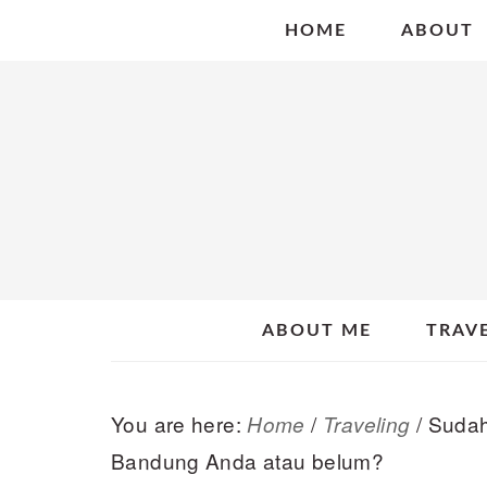
Skip
Skip
Skip
HOME
ABOUT
to
to
to
primary
main
primary
navigation
content
sidebar
ABOUT ME
TRAV
You are here:
/
/
Sudah 
Home
Traveling
Bandung Anda atau belum?