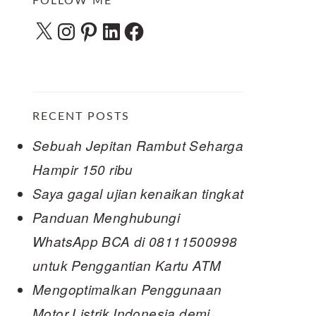
FOLLOW ME
X
Instagram
Pinterest
LinkedIn
Facebook
RECENT POSTS
Sebuah Jepitan Rambut Seharga
Hampir 150 ribu
Saya gagal ujian kenaikan tingkat
Panduan Menghubungi
WhatsApp BCA di 08111500998
untuk Penggantian Kartu ATM
Mengoptimalkan Penggunaan
Motor Listrik Indonesia demi