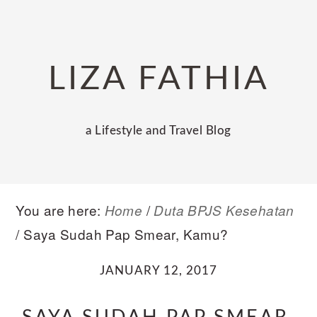
Skip
Skip
Skip
to
to
to
primary
main
primary
LIZA FATHIA
navigation
content
sidebar
a Lifestyle and Travel Blog
You are here:
/
Home
Duta BPJS Kesehatan
/
Saya Sudah Pap Smear, Kamu?
JANUARY 12, 2017