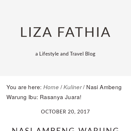
Skip
Skip
Skip
to
to
to
primary
main
primary
LIZA FATHIA
navigation
content
sidebar
a Lifestyle and Travel Blog
You are here:
/
/
Nasi Ambeng
Home
Kuliner
Warung Ibu: Rasanya Juara!
OCTOBER 20, 2017