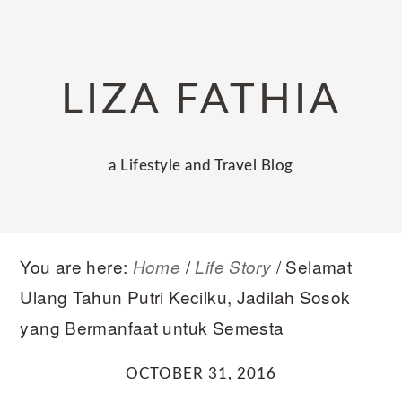
Skip
Skip
Skip
to
to
to
primary
main
primary
LIZA FATHIA
navigation
content
sidebar
a Lifestyle and Travel Blog
You are here:
/
/
Selamat
Home
Life Story
Ulang Tahun Putri Kecilku, Jadilah Sosok
yang Bermanfaat untuk Semesta
OCTOBER 31, 2016