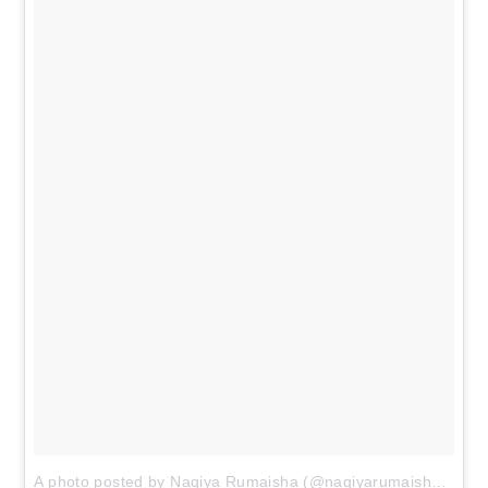
A photo posted by Naqiya Rumaisha (@naqiyarumaisha) on
O