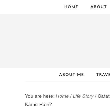
Skip
Skip
Skip
HOME
ABOUT
to
to
to
primary
main
primary
navigation
content
sidebar
ABOUT ME
TRAV
You are here:
/
/
Catat
Home
Life Story
Kamu Raih?