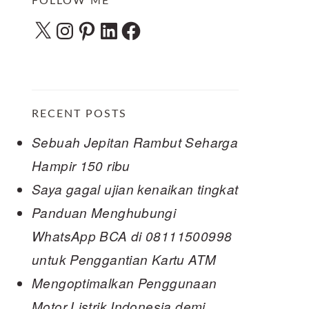
FOLLOW ME
X
Instagram
Pinterest
LinkedIn
Facebook
RECENT POSTS
Sebuah Jepitan Rambut Seharga
Hampir 150 ribu
Saya gagal ujian kenaikan tingkat
Panduan Menghubungi
WhatsApp BCA di 08111500998
untuk Penggantian Kartu ATM
Mengoptimalkan Penggunaan
Motor Listrik Indonesia demi