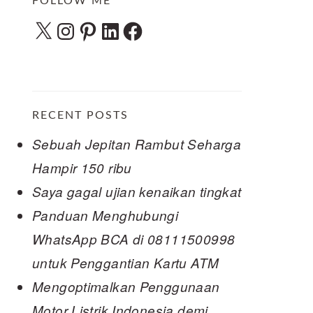
FOLLOW ME
X
Instagram
Pinterest
LinkedIn
Facebook
RECENT POSTS
Sebuah Jepitan Rambut Seharga
Hampir 150 ribu
Saya gagal ujian kenaikan tingkat
Panduan Menghubungi
WhatsApp BCA di 08111500998
untuk Penggantian Kartu ATM
Mengoptimalkan Penggunaan
Motor Listrik Indonesia demi