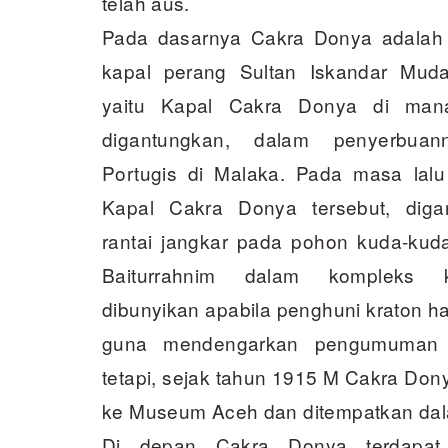
telah aus.
Pada dasarnya Cakra Donya adala
kapal perang Sultan Iskandar Muda
yaitu Kapal Cakra Donya di mana
digantungkan, dalam penyerbuan
Portugis di Malaka. Pada masa lalu
Kapal Cakra Donya tersebut, dig
rantai jangkar pada pohon kuda-kud
Baiturrahnim dalam kompleks k
dibunyikan apabila penghuni kraton h
guna mendengarkan pengumuman 
tetapi, sejak tahun 1915 M Cakra Don
ke Museum Aceh dan ditempatkan dal
Di depan Cakra Donya terdapat 