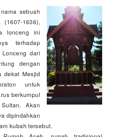
h nama sebuah
 (1607-1636),
 lonceng ini
nya terhadap
 Lonceng dari
antung dengan
a dekat Mesjid
raton untuk
arus berkumpul
Sultan. Akan
ya dipindahkan
am kubah tersebut.
Rumoh Aceh, rumah tradisional