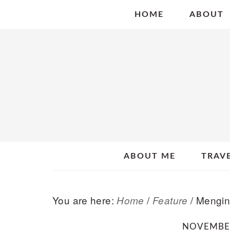
Skip
Skip
Skip
HOME
ABOUT
to
to
to
primary
main
primary
navigation
content
sidebar
ABOUT ME
TRAV
You are here:
/
/
Mengin
Home
Feature
NOVEMBER