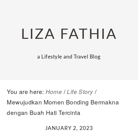
Skip
Skip
Skip
to
to
to
primary
main
primary
LIZA FATHIA
navigation
content
sidebar
a Lifestyle and Travel Blog
You are here:
/
/
Home
Life Story
Mewujudkan Momen Bonding Bermakna
dengan Buah Hati Tercinta
JANUARY 2, 2023