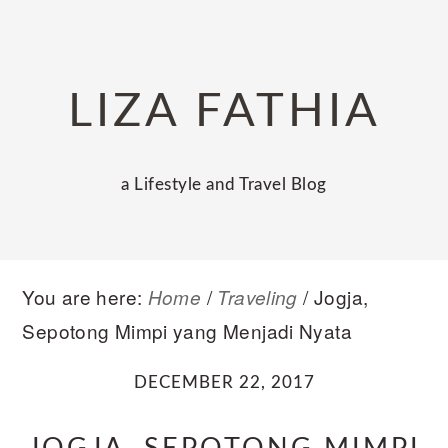
Skip
Skip
Skip
to
to
to
primary
main
primary
LIZA FATHIA
navigation
content
sidebar
a Lifestyle and Travel Blog
You are here:
/
/
Jogja,
Home
Traveling
Sepotong Mimpi yang Menjadi Nyata
DECEMBER 22, 2017