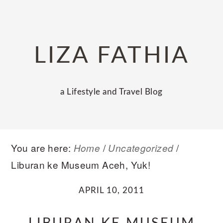
Skip
Skip
Skip
to
to
to
primary
main
primary
LIZA FATHIA
navigation
content
sidebar
a Lifestyle and Travel Blog
You are here:
/
/
Home
Uncategorized
Liburan ke Museum Aceh, Yuk!
APRIL 10, 2011