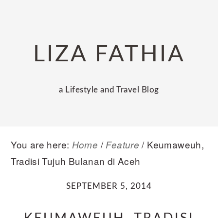
Skip
Skip
Skip
to
to
to
primary
main
primary
LIZA FATHIA
navigation
content
sidebar
a Lifestyle and Travel Blog
You are here:
/
/
Keumaweuh,
Home
Feature
Tradisi Tujuh Bulanan di Aceh
SEPTEMBER 5, 2014