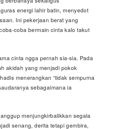
g berbahaya sekaligus
uras energi lahir batin, menyedot
aan. Ini pekerjaan berat yang
n coba-coba bermain cinta kalo takut
ma cinta ngga pernah sia-sia. Pada
alah akidah yang menjadi pokok
 hadis menerangkan “tidak sempurna
 saudaranya sebagaimana ia
sanggup menjungkirbalikkan segala
njadi senang, derita tetapi gembira,