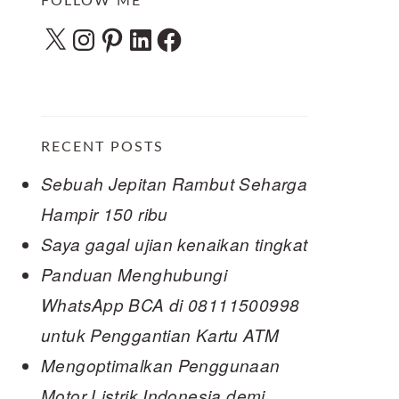
FOLLOW ME
X
Instagram
Pinterest
LinkedIn
Facebook
RECENT POSTS
Sebuah Jepitan Rambut Seharga
Hampir 150 ribu
Saya gagal ujian kenaikan tingkat
Panduan Menghubungi
WhatsApp BCA di 08111500998
untuk Penggantian Kartu ATM
Mengoptimalkan Penggunaan
Motor Listrik Indonesia demi