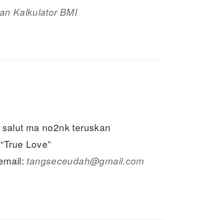
an Kalkulator BMI
, salut ma no2nk teruskan
“True Love”
email:
tangseceudah@gmail.com