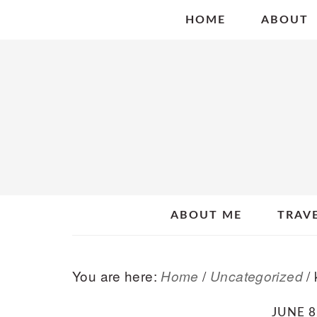
Skip
Skip
Skip
HOME
ABOUT
to
to
to
primary
main
primary
navigation
content
sidebar
ABOUT ME
TRAV
You are here:
/
/
Home
Uncategorized
JUNE 8