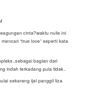
M
keagungan cinta?waktu nulis ini
mencari “true love” seperti kata
leks..sebagai bagian dari
g indah terkadang pula tidak..
lai sekarang ijal panggil liza