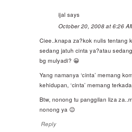
ijal
says
October 20, 2008 at 6:26 A
Ciee..knapa za?kok nulis tentang 
sedang jatuh cinta ya?atau sedang 
bg mulyadi? 😀
Yang namanya ‘cinta’ memang komp
kehidupan, ‘cinta’ memang terkadan
Btw, nonong tu panggilan liza za..mu
nonong ya 😉
Reply