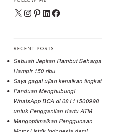
FOLLOW ME
X
Instagram
Pinterest
LinkedIn
Facebook
RECENT POSTS
Sebuah Jepitan Rambut Seharga
Hampir 150 ribu
Saya gagal ujian kenaikan tingkat
Panduan Menghubungi
WhatsApp BCA di 08111500998
untuk Penggantian Kartu ATM
Mengoptimalkan Penggunaan
Motor Listrik Indonesia demi