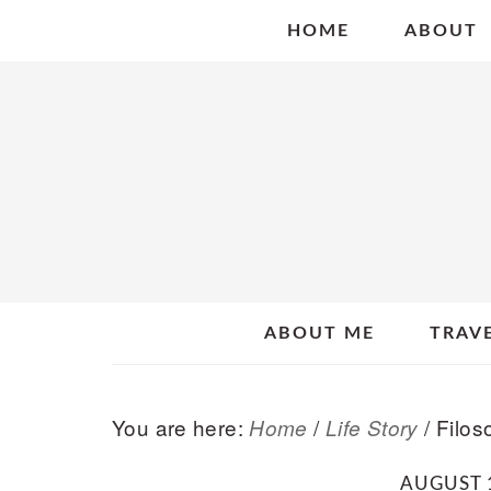
Skip
Skip
Skip
HOME
ABOUT
to
to
to
primary
main
primary
navigation
content
sidebar
ABOUT ME
TRAV
You are here:
/
/
Filos
Home
Life Story
AUGUST 1