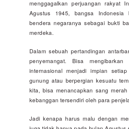
menggagalkan perjuangan rakyat I
Agus­tus 1945, bangsa Indonesia 
bendera negaranya sebagai bukti b
merdeka.
Dalam sebuah pertandingan antarba
penyemangat. Bisa mengibarkan 
internasional menjadi impian set­ia
gunung atau berpergian kesuatu temp
kita, bisa menancapkan sang merah 
kebanggan tersendiri oleh para penjel
Jadi kenapa harus malu dengan mer
juga tidak hanya pada bulan Agustus s