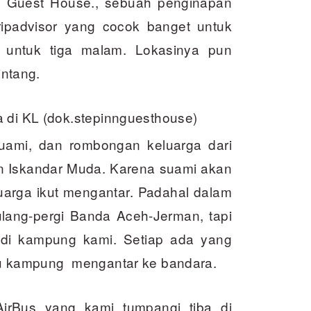
n Guest House., sebuah penginapan
ripadvisor yang cocok banget untuk
untuk tiga malam. Lokasinya pun
intang.
a di KL (dok.stepinnguesthouse)
suami, dan rombongan keluarga dari
n Iskandar Muda. Karena suami akan
uarga ikut mengantar. Padahal dalam
pulang-pergi Banda Aceh-Jerman, tapi
si di kampung kami. Setiap ada yang
atu kampung mengantar ke bandara.
irBus yang kami tumpangi tiba di