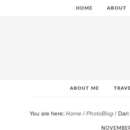
Skip
Skip
Skip
HOME
ABOUT
to
to
to
primary
main
primary
navigation
content
sidebar
ABOUT ME
TRAV
You are here:
/
/
Dari 
Home
PhotoBlog
NOVEMBER 