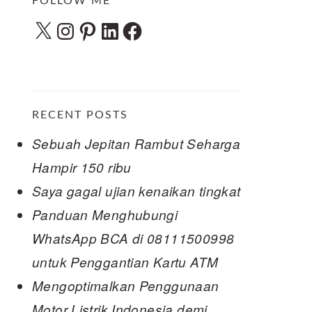
FOLLOW ME
X
Instagram
Pinterest
LinkedIn
Facebook
RECENT POSTS
Sebuah Jepitan Rambut Seharga
Hampir 150 ribu
Saya gagal ujian kenaikan tingkat
Panduan Menghubungi
WhatsApp BCA di 08111500998
untuk Penggantian Kartu ATM
Mengoptimalkan Penggunaan
Motor Listrik Indonesia demi