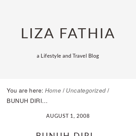
Skip
Skip
Skip
to
to
to
primary
main
primary
LIZA FATHIA
navigation
content
sidebar
a Lifestyle and Travel Blog
You are here:
/
/
Home
Uncategorized
BUNUH DIRI…
AUGUST 1, 2008