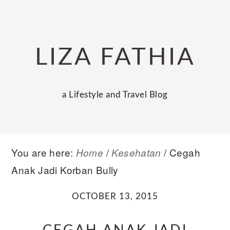
Skip
Skip
Skip
to
to
to
primary
main
primary
LIZA FATHIA
navigation
content
sidebar
a Lifestyle and Travel Blog
You are here:
/
/
Cegah
Home
Kesehatan
Anak Jadi Korban Bully
OCTOBER 13, 2015