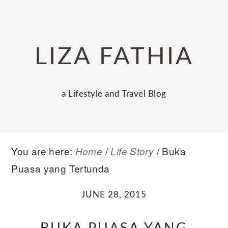
Skip
Skip
Skip
to
to
to
primary
main
primary
LIZA FATHIA
navigation
content
sidebar
a Lifestyle and Travel Blog
You are here:
/
/
Buka
Home
Life Story
Puasa yang Tertunda
JUNE 28, 2015