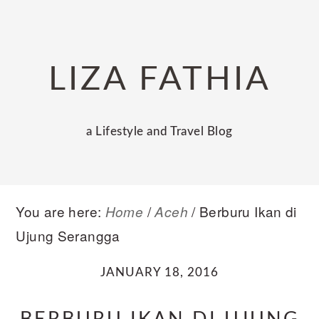
Skip
Skip
Skip
to
to
to
primary
main
primary
LIZA FATHIA
navigation
content
sidebar
a Lifestyle and Travel Blog
You are here:
/
/
Berburu Ikan di
Home
Aceh
Ujung Serangga
JANUARY 18, 2016