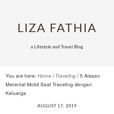
Skip
Skip
Skip
to
to
to
primary
main
primary
LIZA FATHIA
navigation
content
sidebar
a Lifestyle and Travel Blog
You are here:
/
/
5 Alasan
Home
Traveling
Merental Mobil Saat Traveling dengan
Keluarga
AUGUST 17, 2019