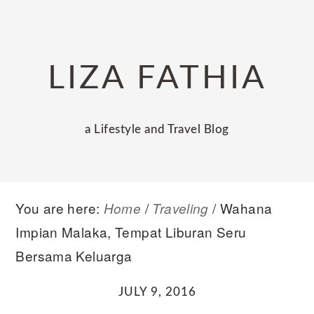
Skip
Skip
Skip
to
to
to
primary
main
primary
LIZA FATHIA
navigation
content
sidebar
a Lifestyle and Travel Blog
You are here:
/
/
Wahana
Home
Traveling
Impian Malaka, Tempat Liburan Seru
Bersama Keluarga
JULY 9, 2016