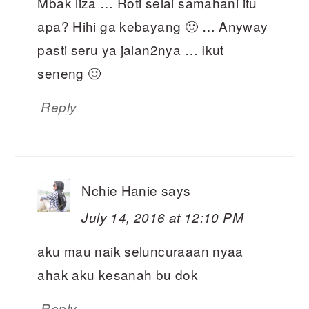
Mbak liza … Roti selai samahani itu
apa? Hihi ga kebayang 🙂 … Anyway
pasti seru ya jalan2nya … Ikut
seneng 🙂
Reply
Nchie Hanie
says
July 14, 2016 at 12:10 PM
aku mau naik seluncuraaan nyaa
ahak aku kesanah bu dok
Reply