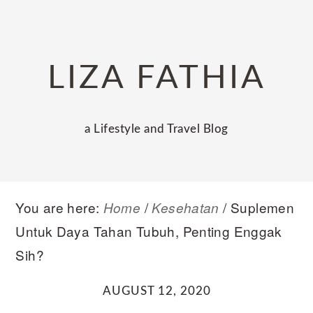
Skip
Skip
Skip
to
to
to
primary
main
primary
LIZA FATHIA
navigation
content
sidebar
a Lifestyle and Travel Blog
You are here:
/
/
Suplemen
Home
Kesehatan
Untuk Daya Tahan Tubuh, Penting Enggak
Sih?
AUGUST 12, 2020