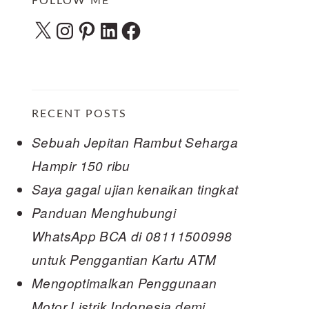
FOLLOW ME
X
Instagram
Pinterest
LinkedIn
Facebook
RECENT POSTS
Sebuah Jepitan Rambut Seharga
Hampir 150 ribu
Saya gagal ujian kenaikan tingkat
Panduan Menghubungi
WhatsApp BCA di 08111500998
untuk Penggantian Kartu ATM
Mengoptimalkan Penggunaan
Motor Listrik Indonesia demi