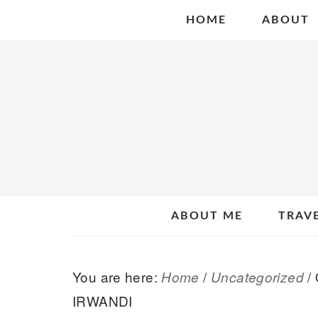
Skip
Skip
Skip
HOME
ABOUT
to
to
to
primary
main
primary
navigation
content
sidebar
ABOUT ME
TRAV
You are here:
/
/
Home
Uncategorized
IRWANDI