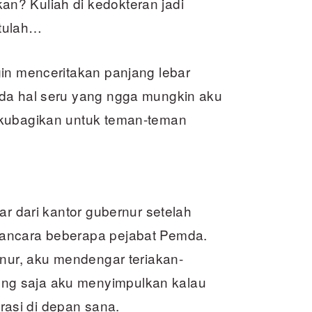
n? Kuliah di kedokteran jadi
itulah…
gin menceritakan panjang lebar
ada hal seru yang ngga mungkin aku
 kubagikan untuk teman-teman
ar dari kantor gubernur setelah
wancara beberapa pejabat Pemda.
rnur, aku mendengar teriakan-
ng saja aku menyimpulkan kalau
asi di depan sana.