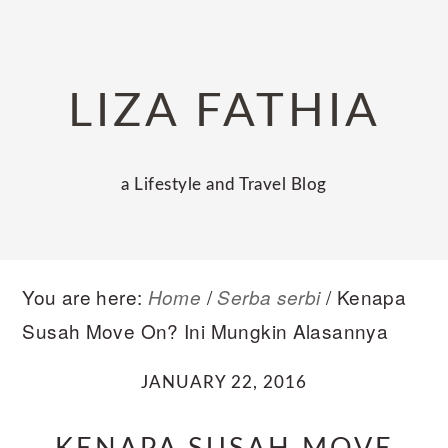
Skip
Skip
Skip
to
to
to
primary
main
primary
LIZA FATHIA
navigation
content
sidebar
a Lifestyle and Travel Blog
You are here:
/
/
Kenapa
Home
Serba serbi
Susah Move On? Ini Mungkin Alasannya
JANUARY 22, 2016