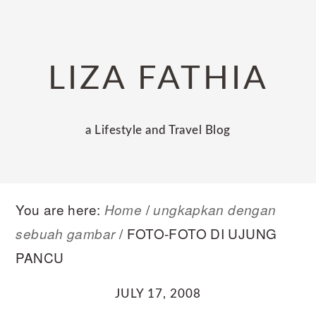
Skip
Skip
Skip
to
to
to
primary
main
primary
LIZA FATHIA
navigation
content
sidebar
a Lifestyle and Travel Blog
You are here:
/
Home
ungkapkan dengan
/
FOTO-FOTO DI UJUNG
sebuah gambar
PANCU
JULY 17, 2008