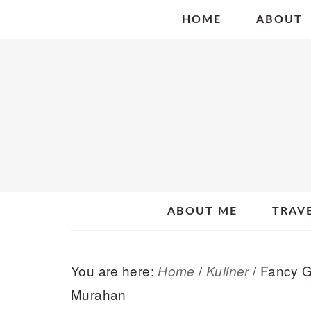
Skip
Skip
Skip
HOME
ABOUT
to
to
to
primary
main
primary
navigation
content
sidebar
ABOUT ME
TRAV
You are here:
/
/
Fancy Gr
Home
Kuliner
Murahan