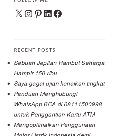
FOLLOW ME
X
Instagram
Pinterest
LinkedIn
Facebook
RECENT POSTS
Sebuah Jepitan Rambut Seharga
Hampir 150 ribu
Saya gagal ujian kenaikan tingkat
Panduan Menghubungi
WhatsApp BCA di 08111500998
untuk Penggantian Kartu ATM
Mengoptimalkan Penggunaan
Motor Listrik Indonesia demi