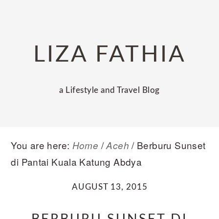
Skip
Skip
Skip
to
to
to
primary
main
primary
LIZA FATHIA
navigation
content
sidebar
a Lifestyle and Travel Blog
You are here:
/
/
Berburu Sunset
Home
Aceh
di Pantai Kuala Katung Abdya
AUGUST 13, 2015