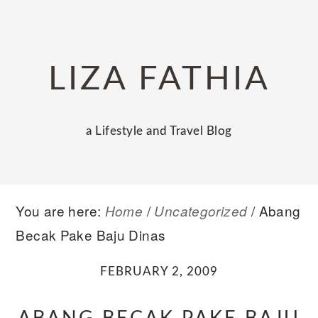
Skip
Skip
Skip
to
to
to
primary
main
primary
LIZA FATHIA
navigation
content
sidebar
a Lifestyle and Travel Blog
You are here:
/
/
Abang
Home
Uncategorized
Becak Pake Baju Dinas
FEBRUARY 2, 2009