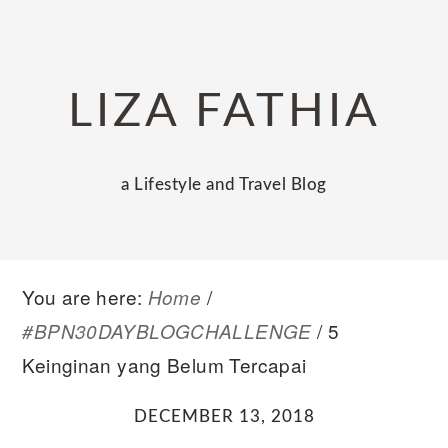
Skip
Skip
Skip
to
to
to
primary
main
primary
LIZA FATHIA
navigation
content
sidebar
a Lifestyle and Travel Blog
You are here:
/
Home
/
5
#BPN30DAYBLOGCHALLENGE
Keinginan yang Belum Tercapai
DECEMBER 13, 2018