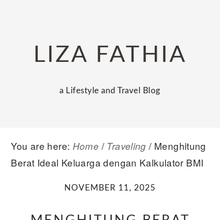
Skip
Skip
Skip
to
to
to
primary
main
primary
LIZA FATHIA
navigation
content
sidebar
a Lifestyle and Travel Blog
You are here:
/
/
Menghitung
Home
Traveling
Berat Ideal Keluarga dengan Kalkulator BMI
NOVEMBER 11, 2025